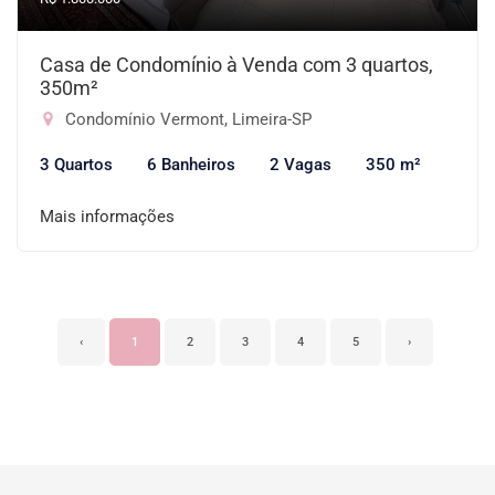
Casa de Condomínio à Venda com 3 quartos,
350m²
Condomínio Vermont, Limeira-SP
3 Quartos
6 Banheiros
2 Vagas
350 m²
Mais informações
‹
1
2
3
4
5
›