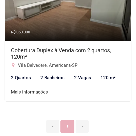
R$ 360.000
Cobertura Duplex à Venda com 2 quartos,
120m²
Vila Belvedere, Americana-SP
2 Quartos
2 Banheiros
2 Vagas
120 m²
Mais informações
‹
1
›