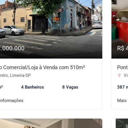
2.000.000
R$ 
o Comercial/Loja à Venda com 510m²
Pont
ntro, Limeira-SP
Vi
m²
4 Banheiros
8 Vagas
387 
informações
Mais