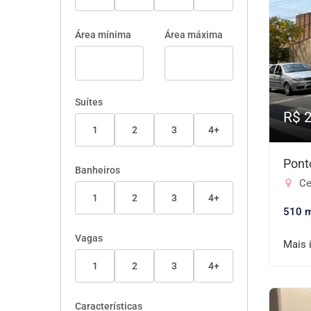
Área mínima
Área máxima
Suítes
R$ 
1
2
3
4+
Pont
Banheiros
Ce
1
2
3
4+
510 
Vagas
Mais 
1
2
3
4+
Características