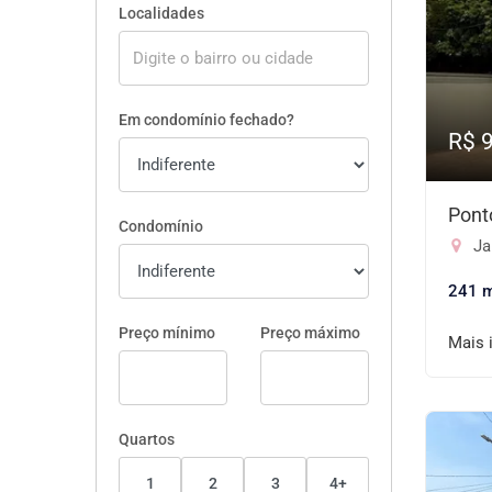
Localidades
Em condomínio fechado?
R$ 
Pont
Condomínio
Ja
241 
Preço mínimo
Preço máximo
Mais 
Quartos
1
2
3
4+