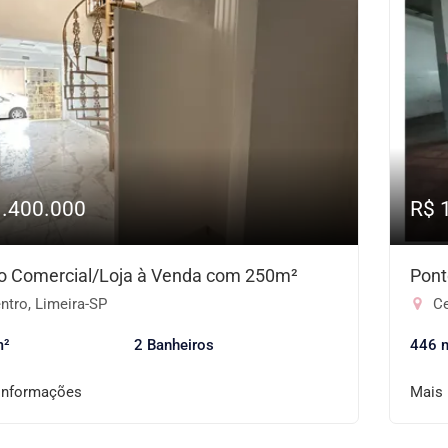
1.400.000
R$ 
o Comercial/Loja à Venda com 250m²
Pont
ntro, Limeira-SP
Ce
m²
2 Banheiros
446 
informações
Mais