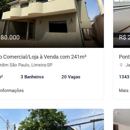
980.000
R$ 
o Comercial/Loja à Venda com 241m²
Pont
rdim São Paulo, Limeira-SP
Ja
m²
3 Banheiros
20 Vagas
1343
informações
Mais