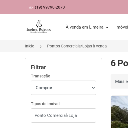
(19) 99790-2073
Página inicial
À venda em Limeira
Imóve
Início
Pontos Comerciais/Lojas à venda
6 Po
Filtrar
Transação
Ordenar 
Tipos de imóvel