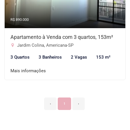
R$ 890.000
Apartamento à Venda com 3 quartos, 153m²
Jardim Colina, Americana-SP
3 Quartos
3 Banheiros
2 Vagas
153 m²
Mais informações
‹
1
›