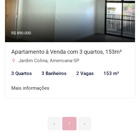
R$ 890.000
Apartamento à Venda com 3 quartos, 153m²
Jardim Colina, Americana-SP
3 Quartos
3 Banheiros
2 Vagas
153 m²
Mais informações
‹
1
›