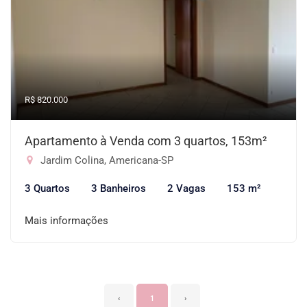
R$ 820.000
Apartamento à Venda com 3 quartos, 153m²
Jardim Colina, Americana-SP
3 Quartos
3 Banheiros
2 Vagas
153 m²
Mais informações
‹
1
›