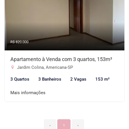
R$ 820.000
Apartamento à Venda com 3 quartos, 153m²
Jardim Colina, Americana-SP
3 Quartos
3 Banheiros
2 Vagas
153 m²
Mais informações
‹
1
›