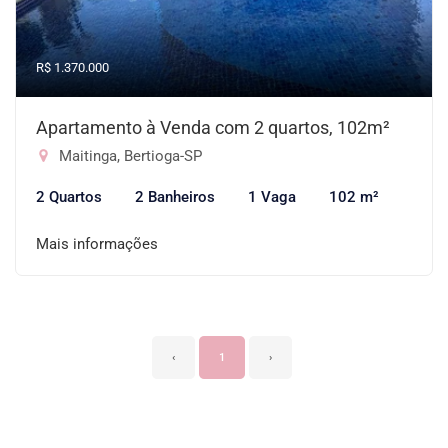
R$ 1.370.000
Apartamento à Venda com 2 quartos, 102m²
Maitinga, Bertioga-SP
2 Quartos
2 Banheiros
1 Vaga
102 m²
Mais informações
‹
1
›