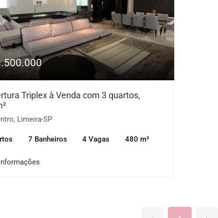
8.500.000
rtura Triplex à Venda com 3 quartos,
m²
ntro, Limeira-SP
rtos
7 Banheiros
4 Vagas
480 m²
informações