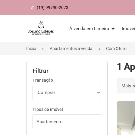
(19) 99790-2073
Página inicial
À venda em Limeira
Imóve
Início
Apartamentos à venda
Com Ofurô
1 Ap
Filtrar
Transação
Ordenar 
Tipos de imóvel