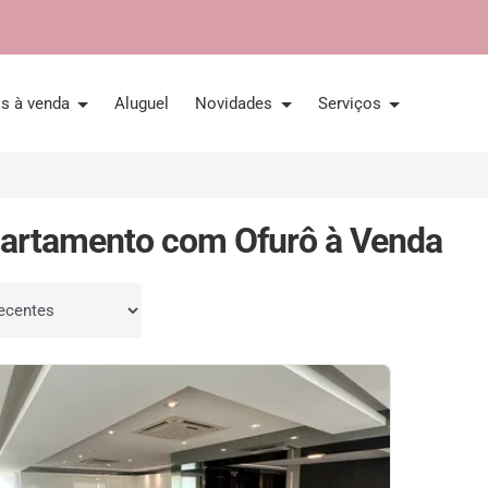
is à venda
Aluguel
Novidades
Serviços
artamento com Ofurô à Venda
por