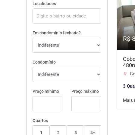
Localidades
Em condomínio fechado?
R$ 
Cobe
Condomínio
480
Ce
3 Qua
Preço mínimo
Preço máximo
Mais 
Quartos
1
2
3
4+