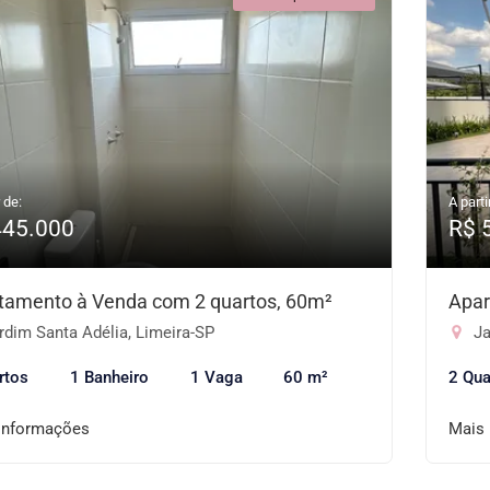
 de:
A parti
445.000
R$ 
tamento à Venda com 2 quartos, 60m²
Apar
dim Santa Adélia, Limeira-SP
Ja
rtos
1 Banheiro
1 Vaga
60 m²
2 Qua
informações
Mais