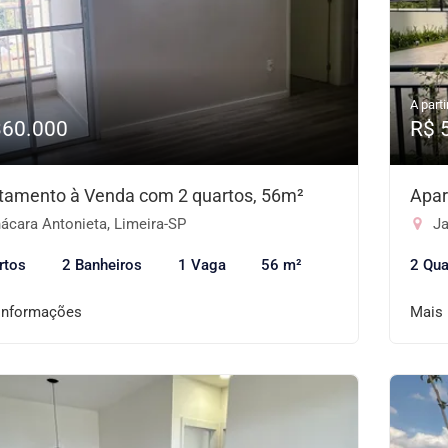
A parti
360.000
R$ 
tamento à Venda com 2 quartos, 56m²
Apar
ácara Antonieta, Limeira-SP
Ja
rtos
2 Banheiros
1 Vaga
56 m²
2 Qua
informações
Mais