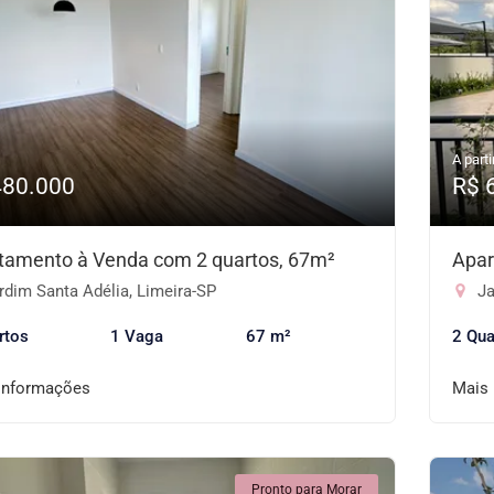
A parti
480.000
R$ 
tamento à Venda com 2 quartos, 67m²
Apar
dim Santa Adélia, Limeira-SP
Ja
rtos
1 Vaga
67 m²
2 Qua
informações
Mais
Pronto para Morar