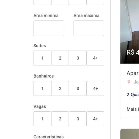
Área mínima
Área máxima
Suítes
R$ 
1
2
3
4+
Apar
Banheiros
Jar
1
2
3
4+
2 Qua
Vagas
Mais 
1
2
3
4+
Características