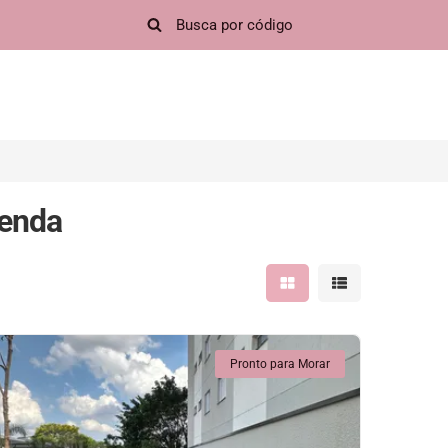
Venda
Mostrar resultados em 
Mostrar resultad
Pronto para Morar