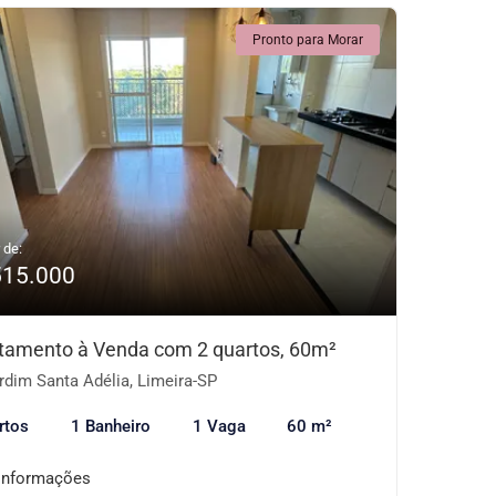
Pronto para Morar
 de:
515.000
tamento à Venda com 2 quartos, 60m²
dim Santa Adélia, Limeira-SP
rtos
1 Banheiro
1 Vaga
60 m²
informações