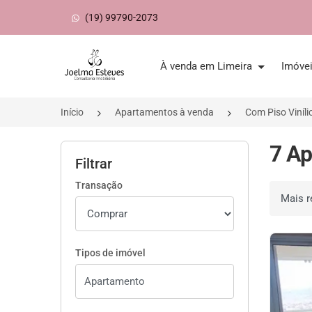
(19) 99790-2073
Página inicial
À venda em Limeira
Imóve
Início
Apartamentos à venda
Com Piso Viníli
7 Ap
Filtrar
Transação
Ordenar 
Tipos de imóvel