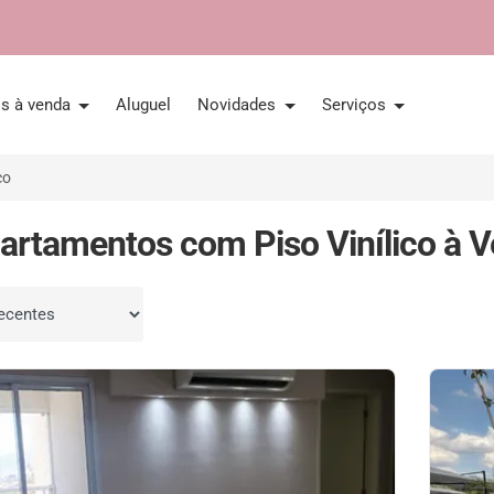
is à venda
Aluguel
Novidades
Serviços
co
artamentos com Piso Vinílico à 
por