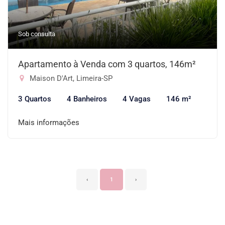
Sob consulta
Apartamento à Venda com 3 quartos, 146m²
Maison D'Art, Limeira-SP
3 Quartos
4 Banheiros
4 Vagas
146 m²
Mais informações
‹
1
›