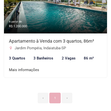
A partir de:
R$ 1.200.000
Apartamento à Venda com 3 quartos, 86m²
Jardim Pompéia, Indaiatuba-SP
3 Quartos
3 Banheiros
2 Vagas
86 m²
Mais informações
‹
1
›