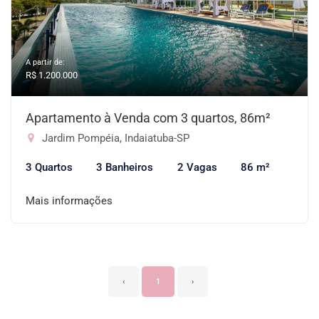
A partir de:
R$ 1.200.000
Apartamento à Venda com 3 quartos, 86m²
Jardim Pompéia, Indaiatuba-SP
3 Quartos
3 Banheiros
2 Vagas
86 m²
Mais informações
‹
1
›