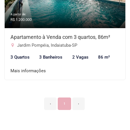
A partir de:
R$ 1.200.000
Apartamento à Venda com 3 quartos, 86m²
Jardim Pompéia, Indaiatuba-SP
3 Quartos
3 Banheiros
2 Vagas
86 m²
Mais informações
‹
1
›