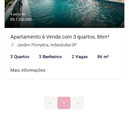
A partir de:
R$ 1.200.000
Apartamento à Venda com 3 quartos, 86m²
Jardim Pompéia, Indaiatuba-SP
3 Quartos
3 Banheiros
2 Vagas
86 m²
Mais informações
‹
1
›