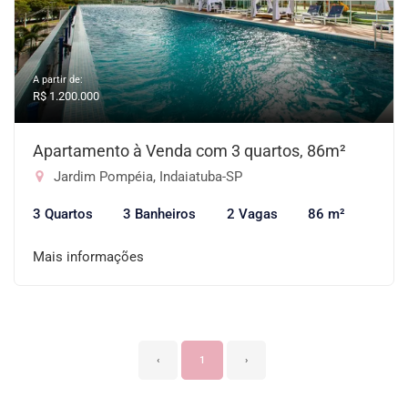
A partir de:
R$ 1.200.000
Apartamento à Venda com 3 quartos, 86m²
Jardim Pompéia, Indaiatuba-SP
3 Quartos
3 Banheiros
2 Vagas
86 m²
Mais informações
‹
1
›