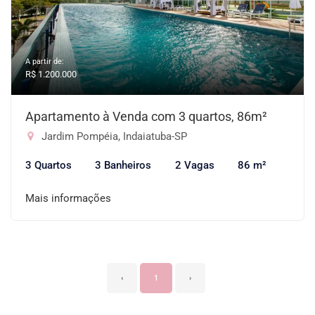
A partir de:
R$ 1.200.000
Apartamento à Venda com 3 quartos, 86m²
Jardim Pompéia, Indaiatuba-SP
3 Quartos
3 Banheiros
2 Vagas
86 m²
Mais informações
‹
1
›