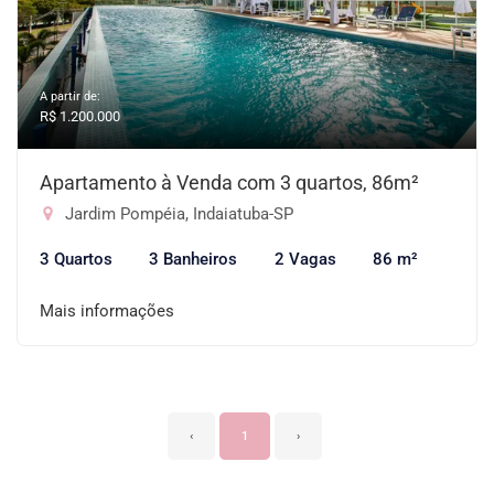
A partir de:
R$ 1.200.000
Apartamento à Venda com 3 quartos, 86m²
Jardim Pompéia, Indaiatuba-SP
3 Quartos
3 Banheiros
2 Vagas
86 m²
Mais informações
‹
1
›