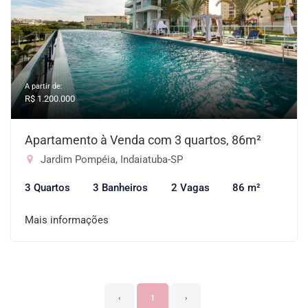
A partir de:
R$ 1.200.000
Apartamento à Venda com 3 quartos, 86m²
Jardim Pompéia, Indaiatuba-SP
3 Quartos
3 Banheiros
2 Vagas
86 m²
Mais informações
‹
1
›