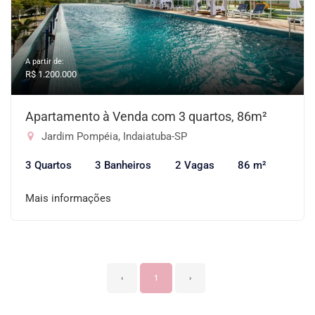
A partir de:
R$ 1.200.000
Apartamento à Venda com 3 quartos, 86m²
Jardim Pompéia, Indaiatuba-SP
3 Quartos
3 Banheiros
2 Vagas
86 m²
Mais informações
‹
1
›