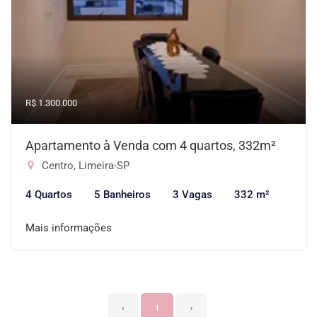
R$ 1.300.000
Apartamento à Venda com 4 quartos, 332m²
Centro, Limeira-SP
4 Quartos
5 Banheiros
3 Vagas
332 m²
Mais informações
‹
1
›