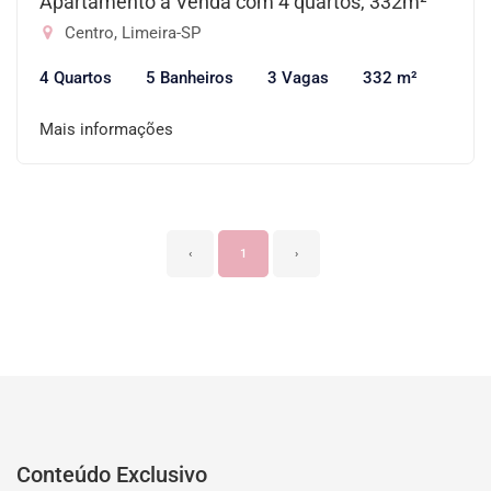
Apartamento à Venda com 4 quartos, 332m²
Centro, Limeira-SP
4 Quartos
5 Banheiros
3 Vagas
332 m²
Mais informações
‹
1
›
Conteúdo Exclusivo