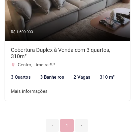
R$ 1.600.000
Cobertura Duplex à Venda com 3 quartos,
310m²
Centro, Limeira-SP
3 Quartos
3 Banheiros
2 Vagas
310 m²
Mais informações
‹
1
›