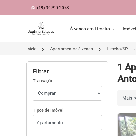
(19) 99790-2073
Página inicial
À venda em Limeira
Imóve
Início
Apartamentos à venda
Limeira/SP
1 Ap
Filtrar
Anto
Transação
Ordenar 
Tipos de imóvel