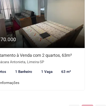
370.000
tamento à Venda com 2 quartos, 63m²
ácara Antonieta, Limeira-SP
rtos
1 Banheiro
1 Vaga
63 m²
informações