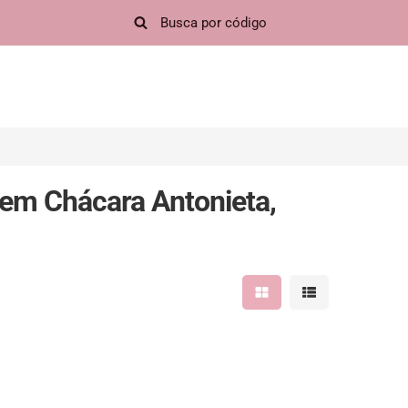
em Chácara Antonieta,
Mostrar resultados em 
Mostrar resultad