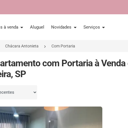
is à venda
Aluguel
Novidades
Serviços
Chácara Antonieta
Com Portaria
artamento com Portaria à Venda 
ira, SP
por