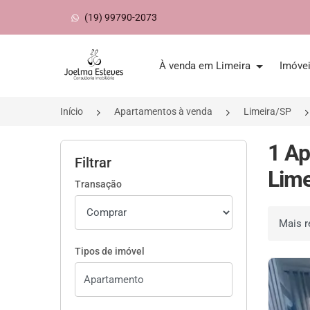
(19) 99790-2073
Página inicial
À venda em Limeira
Imóve
Início
Apartamentos à venda
Limeira/SP
1 Ap
Filtrar
Lime
Transação
Ordenar 
Tipos de imóvel