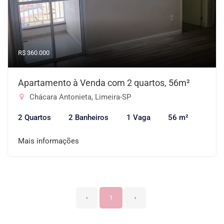
R$ 360.000
Apartamento à Venda com 2 quartos, 56m²
Chácara Antonieta, Limeira-SP
2 Quartos
2 Banheiros
1 Vaga
56 m²
Mais informações
‹
1
›