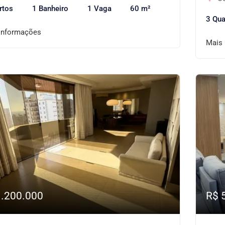
rtos
1 Banheiro
1 Vaga
60 m²
3 Qua
informações
Mais
1.200.000
R$ 