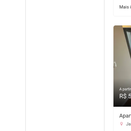
Mais 
A partir
R$ 
Apar
Jar