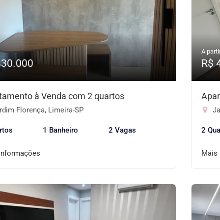
A parti
830.000
R$ 
tamento à Venda com 2 quartos
Apar
rdim Florença, Limeira-SP
Ja
rtos
1 Banheiro
2 Vagas
2 Qua
informações
Mais