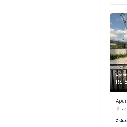
A partir
R$ 
Apar
Jar
2 Qua