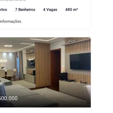
rtos
7 Banheiros
4 Vagas
480 m²
 informações
500.000