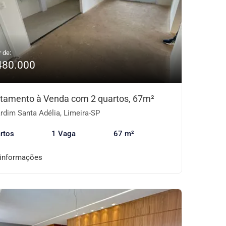
r de:
480.000
tamento à Venda com 2 quartos, 67m²
rdim Santa Adélia, Limeira-SP
rtos
1 Vaga
67 m²
 informações