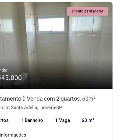
Pronto para Morar
r de:
445.000
tamento à Venda com 2 quartos, 60m²
rdim Santa Adélia, Limeira-SP
rtos
1 Banheiro
1 Vaga
60 m²
 informações