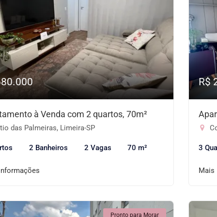
680.000
R$ 
tamento à Venda com 2 quartos, 70m²
Apar
io das Palmeiras, Limeira-SP
Co
rtos
2 Banheiros
2 Vagas
70 m²
3 Qua
informações
Mais
Pronto para Morar