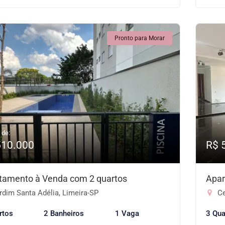
Pronto para Morar
 de:
510.000
R$ 
tamento à Venda com 2 quartos
Apar
dim Santa Adélia, Limeira-SP
Ce
rtos
2 Banheiros
1 Vaga
3 Qua