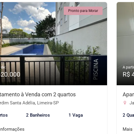
Pronto para Morar
 de:
A parti
620.000
R$ 
tamento à Venda com 2 quartos
Apar
dim Santa Adélia, Limeira-SP
Ja
rtos
2 Banheiros
1 Vaga
2 Qua
informações
Mais