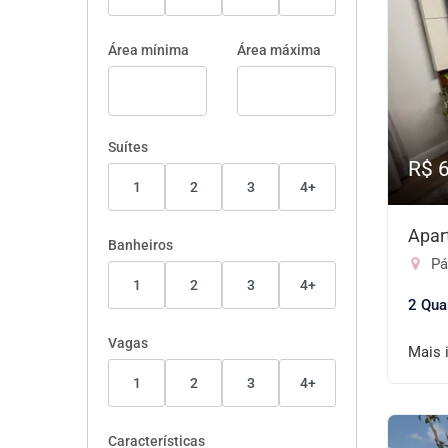
Área mínima
Área máxima
Suítes
R$ 
1
2
3
4+
Apar
Banheiros
Pát
1
2
3
4+
2 Qua
Vagas
Mais 
1
2
3
4+
Características