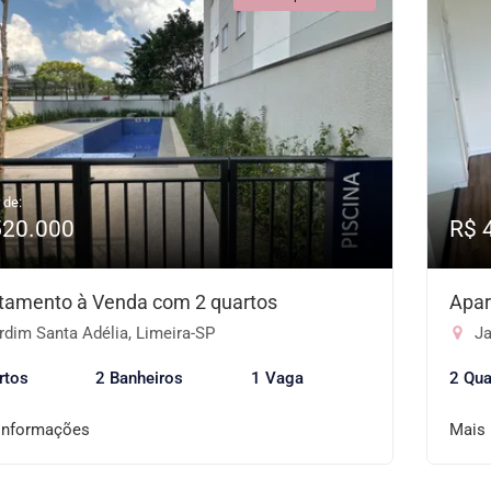
 de:
520.000
R$ 
tamento à Venda com 2 quartos
Apar
dim Santa Adélia, Limeira-SP
Ja
rtos
2 Banheiros
1 Vaga
2 Qua
informações
Mais