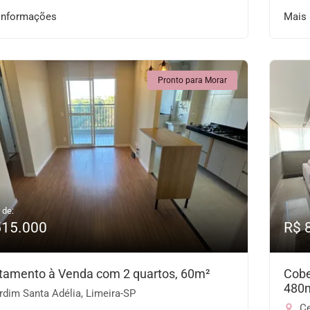
informações
Mais
Pronto para Morar
 de:
515.000
R$ 
tamento à Venda com 2 quartos, 60m²
Cobe
480
dim Santa Adélia, Limeira-SP
Ce