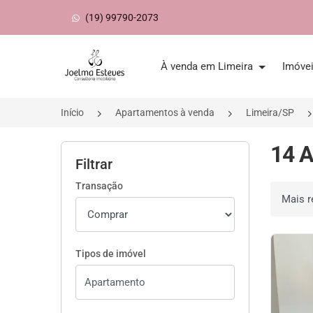
(19) 99790-2073
Página inicial
À venda em Limeira
Imóve
Início
Apartamentos à venda
Limeira/SP
14 A
Filtrar
Transação
Ordenar 
Tipos de imóvel