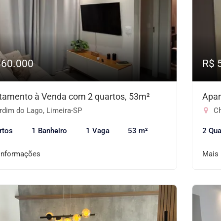
360.000
R$ 
tamento à Venda com 2 quartos, 53m²
Apar
rdim do Lago, Limeira-SP
Ch
rtos
1 Banheiro
1 Vaga
53 m²
2 Qua
informações
Mais