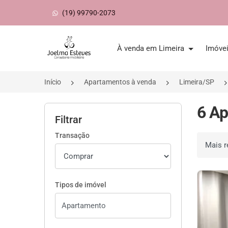
(19) 99790-2073
Página inicial
À venda em Limeira
Imóve
Início
Apartamentos à venda
Limeira/SP
6 Ap
Filtrar
Transação
Ordenar 
Tipos de imóvel