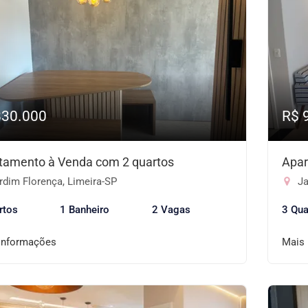
830.000
R$ 
tamento à Venda com 2 quartos
Apar
rdim Florença, Limeira-SP
Ja
rtos
1 Banheiro
2 Vagas
3 Qua
informações
Mais