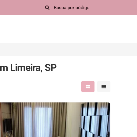
m Limeira, SP
Mostrar resultados em 
Mostrar resultad