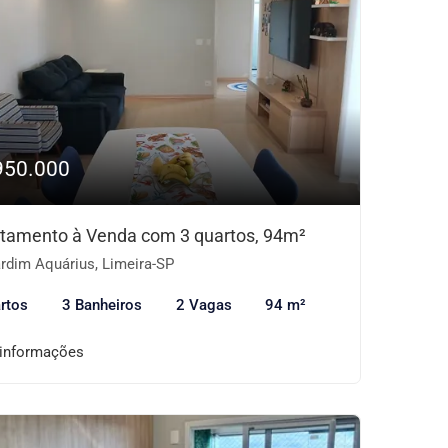
950.000
tamento à Venda com 3 quartos, 94m²
rdim Aquárius, Limeira-SP
rtos
3 Banheiros
2 Vagas
94 m²
 informações