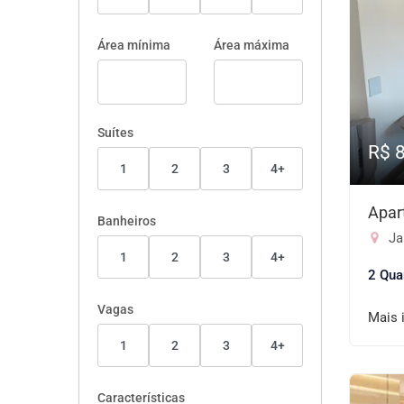
Área mínima
Área máxima
Suítes
R$ 
1
2
3
4+
Apar
Banheiros
Ja
1
2
3
4+
2 Qua
Vagas
Mais 
1
2
3
4+
Características