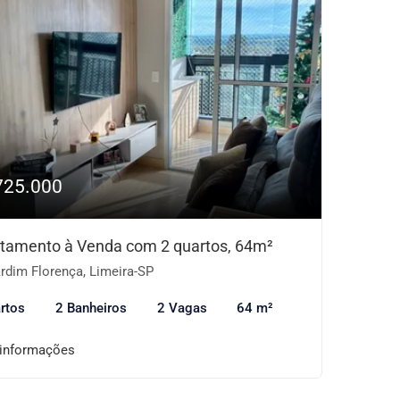
725.000
tamento à Venda com 2 quartos, 64m²
rdim Florença, Limeira-SP
rtos
2 Banheiros
2 Vagas
64 m²
 informações