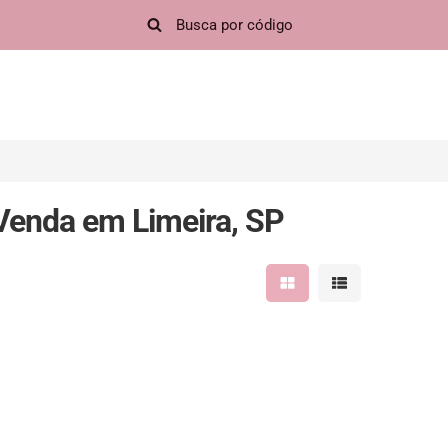
enda em Limeira, SP
Mostrar resultados em 
Mostrar resultad