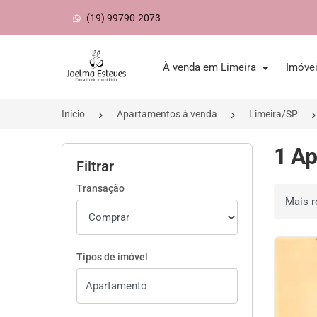
(19) 99790-2073
Página inicial
À venda em Limeira
Imóve
Início
Apartamentos à venda
Limeira/SP
1 Ap
Filtrar
Transação
Ordenar 
Tipos de imóvel