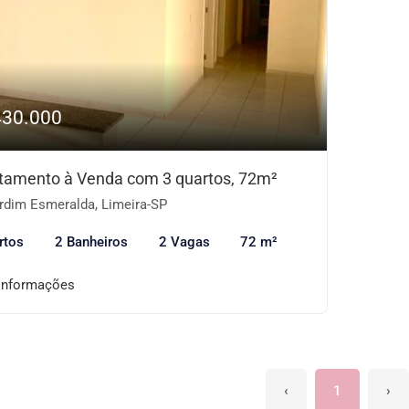
430.000
tamento à Venda com 3 quartos, 72m²
rdim Esmeralda, Limeira-SP
rtos
2 Banheiros
2 Vagas
72 m²
informações
‹
1
›