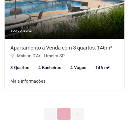
Sob consulta
Apartamento à Venda com 3 quartos, 146m²
Maison D'Art, Limeira-SP
3 Quartos
4 Banheiros
4 Vagas
146 m²
Mais informações
‹
1
›