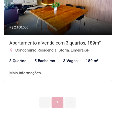
R$ 2.100.000
Apartamento à Venda com 3 quartos, 189m²
Condomínio Residencial Storia, Limeira-SP
3 Quartos
5 Banheiros
3 Vagas
189 m²
Mais informações
‹
1
›