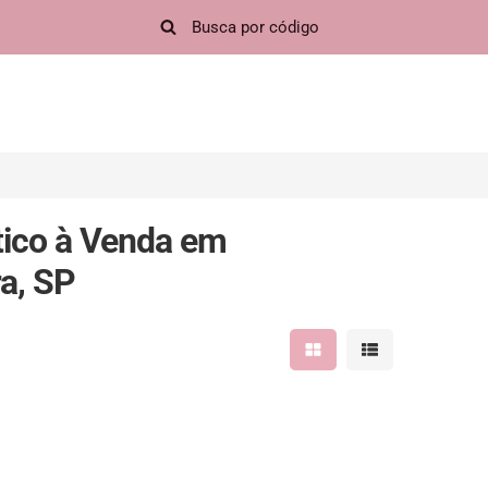
ico à Venda em
ra, SP
Mostrar resultados em 
Mostrar resultad