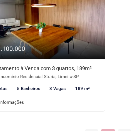
2.100.000
tamento à Venda com 3 quartos, 189m²
ndomínio Residencial Storia, Limeira-SP
rtos
5 Banheiros
3 Vagas
189 m²
informações