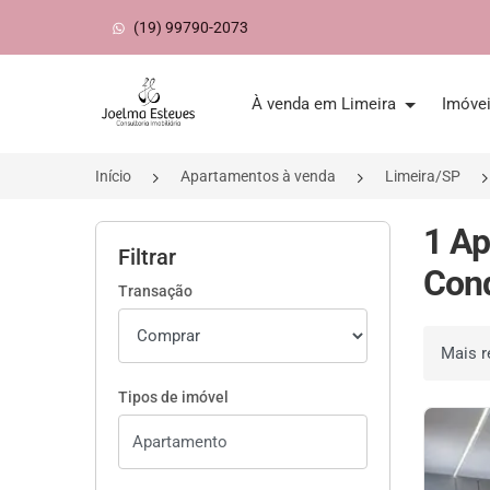
(19) 99790-2073
Página inicial
À venda em Limeira
Imóve
Início
Apartamentos à venda
Limeira/SP
1 Ap
Filtrar
Cond
Transação
Ordenar 
Tipos de imóvel