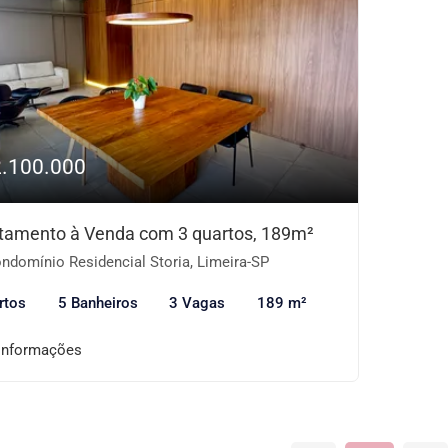
2.100.000
tamento à Venda com 3 quartos, 189m²
ndomínio Residencial Storia, Limeira-SP
rtos
5 Banheiros
3 Vagas
189 m²
informações