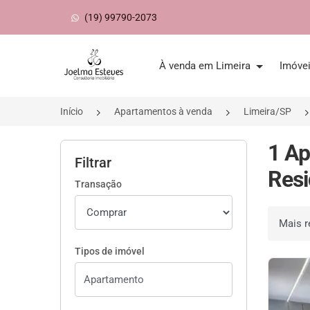
(19) 99790-2073
Página inicial
À venda em Limeira
Imóve
Início
Apartamentos à venda
Limeira/SP
1 Ap
Filtrar
Resi
Transação
Ordenar 
Tipos de imóvel