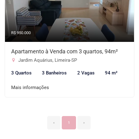
R$ 950.000
Apartamento à Venda com 3 quartos, 94m²
Jardim Aquárius, Limeira-SP
3 Quartos
3 Banheiros
2 Vagas
94 m²
Mais informações
‹
1
›