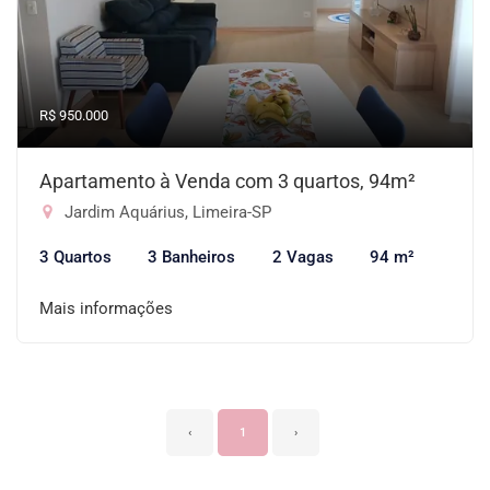
R$ 950.000
Apartamento à Venda com 3 quartos, 94m²
Jardim Aquárius, Limeira-SP
3 Quartos
3 Banheiros
2 Vagas
94 m²
Mais informações
‹
1
›