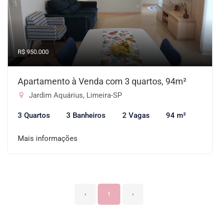
R$ 950.000
Apartamento à Venda com 3 quartos, 94m²
Jardim Aquárius, Limeira-SP
3 Quartos
3 Banheiros
2 Vagas
94 m²
Mais informações
‹
1
›