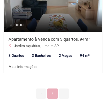
R$ 950.000
Apartamento à Venda com 3 quartos, 94m²
Jardim Aquárius, Limeira-SP
3 Quartos
3 Banheiros
2 Vagas
94 m²
Mais informações
‹
1
›