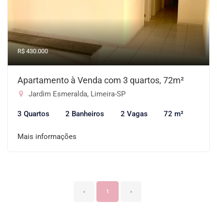
R$ 430.000
Apartamento à Venda com 3 quartos, 72m²
Jardim Esmeralda, Limeira-SP
3 Quartos
2 Banheiros
2 Vagas
72 m²
Mais informações
‹
1
›