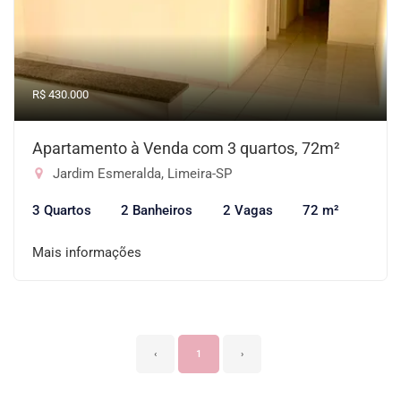
R$ 430.000
Apartamento à Venda com 3 quartos, 72m²
Jardim Esmeralda, Limeira-SP
3 Quartos
2 Banheiros
2 Vagas
72 m²
Mais informações
‹
1
›