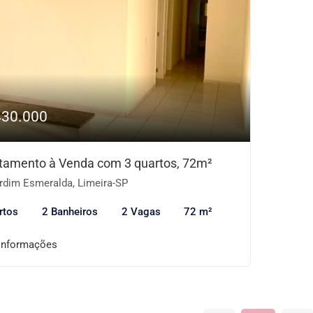
430.000
tamento à Venda com 3 quartos, 72m²
rdim Esmeralda, Limeira-SP
rtos
2 Banheiros
2 Vagas
72 m²
informações