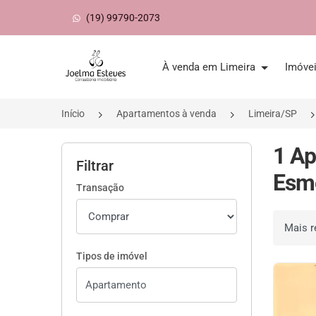
(19) 99790-2073
Página inicial
À venda em Limeira
Imóve
Início
Apartamentos à venda
Limeira/SP
1 A
Filtrar
Esme
Transação
Ordenar 
Tipos de imóvel