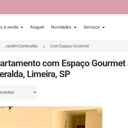
is à venda
Aluguel
Novidades
Serviços
Jardim Esmeralda
Com Espaço Gourmet
partamento com Espaço Gourmet 
ralda, Limeira, SP
por