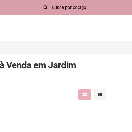
à Venda em Jardim
Mostrar resultados em 
Mostrar resultad