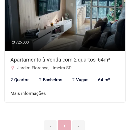
R$ 725.000
Apartamento à Venda com 2 quartos, 64m²
Jardim Florença, Limeira-SP
2 Quartos
2 Banheiros
2 Vagas
64 m²
Mais informações
‹
1
›