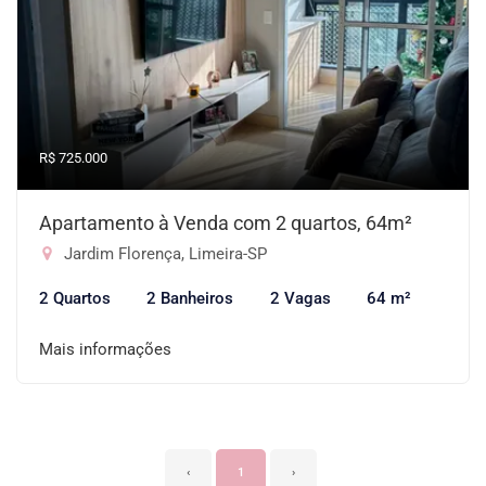
R$ 725.000
Apartamento à Venda com 2 quartos, 64m²
Jardim Florença, Limeira-SP
2 Quartos
2 Banheiros
2 Vagas
64 m²
Mais informações
‹
1
›