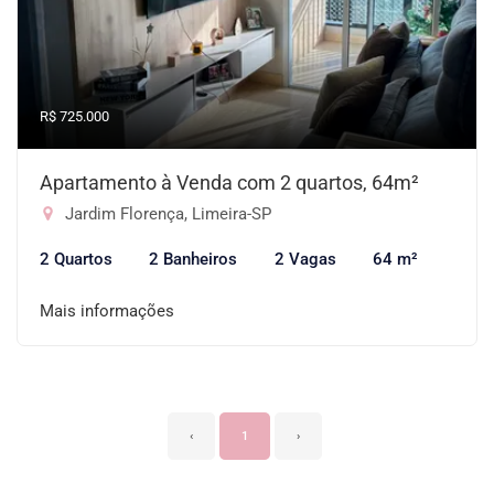
R$ 725.000
Apartamento à Venda com 2 quartos, 64m²
Jardim Florença, Limeira-SP
2 Quartos
2 Banheiros
2 Vagas
64 m²
Mais informações
‹
1
›