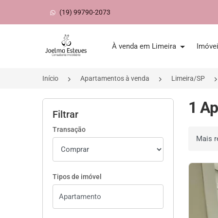
(19) 99790-2073
Página inicial
À venda em Limeira
Imóve
Início
Apartamentos à venda
Limeira/SP
1 Ap
Filtrar
Transação
Ordenar 
Tipos de imóvel