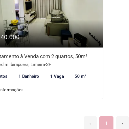
240.000
tamento à Venda com 2 quartos, 50m²
dim Ibirapuera, Limeira-SP
rtos
1 Banheiro
1 Vaga
50 m²
informações
‹
1
›