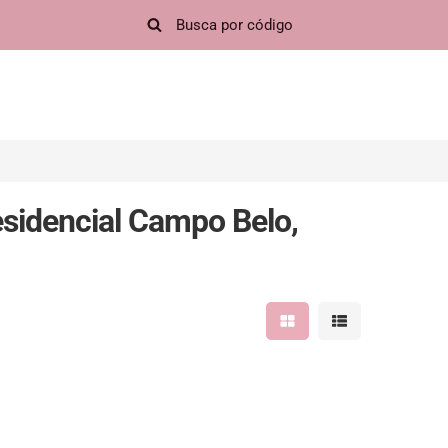
sidencial Campo Belo,
Mostrar resultados em 
Mostrar resultad