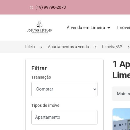
(19) 99790-2073
Página inicial
À venda em Limeira
Imóve
Início
Apartamentos à venda
Limeira/SP
1 Ap
Filtrar
Lime
Transação
Ordenar 
Tipos de imóvel