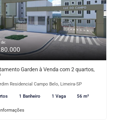
 de:
280.000
tamento Garden à Venda com 2 quartos,
²
rdim Residencial Campo Belo, Limeira-SP
rtos
1 Banheiro
1 Vaga
56 m²
informações