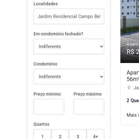
Localidades
Em condomínio fechado?
A partir
R$ 
Condomínio
Apar
56m
Ja
Preço mínimo
Preço máximo
2 Qua
Mais 
Quartos
1
2
3
4+