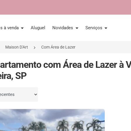
is à venda
Aluguel
Novidades
Serviços
Maison D'Art
Com Área de Lazer
artamento com Área de Lazer à V
ira, SP
por