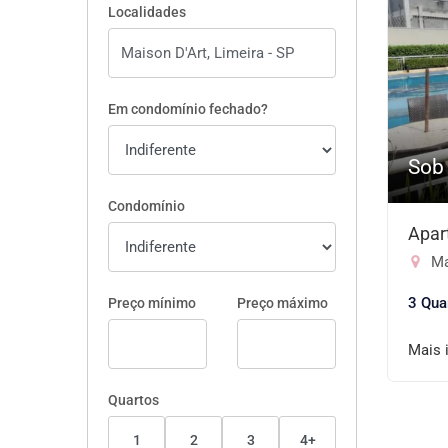
Localidades
Em condomínio fechado?
Sob
Condomínio
Apar
Ma
3 Qua
Preço mínimo
Preço máximo
Mais 
Quartos
1
2
3
4+