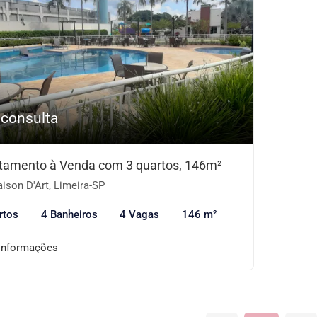
 consulta
tamento à Venda com 3 quartos, 146m²
ison D'Art, Limeira-SP
rtos
4 Banheiros
4 Vagas
146 m²
informações