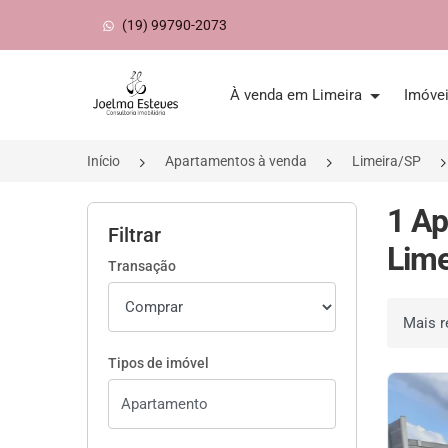
(19) 99790-2073
Página inicial
À venda em Limeira
Imóve
Início
Apartamentos à venda
Limeira/SP
1 Ap
Filtrar
Lime
Transação
Ordenar 
Tipos de imóvel