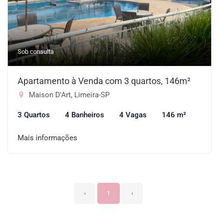
Sob consulta
Apartamento à Venda com 3 quartos, 146m²
Maison D'Art, Limeira-SP
3 Quartos
4 Banheiros
4 Vagas
146 m²
Mais informações
‹
1
›