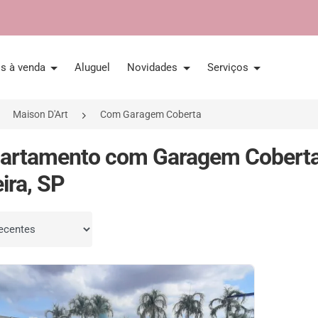
is à venda
Aluguel
Novidades
Serviços
Maison D'Art
Com Garagem Coberta
artamento com Garagem Coberta 
ira, SP
por