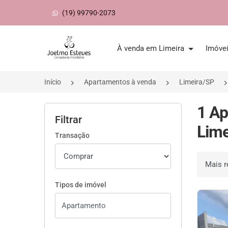
(19) 99790-2073
Página inicial
À venda em Limeira
Imóve
Início
Apartamentos à venda
Limeira/SP
1 Ap
Filtrar
Lime
Transação
Ordenar 
Tipos de imóvel