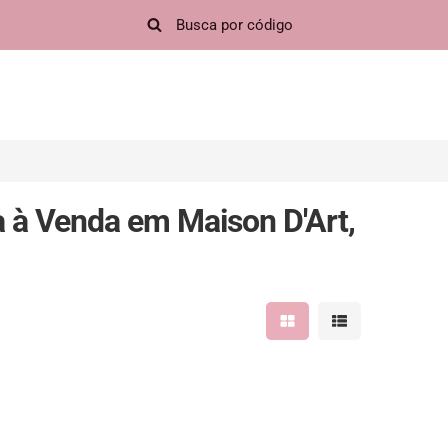
à Venda em Maison D'Art,
Mostrar resultados em 
Mostrar resultad