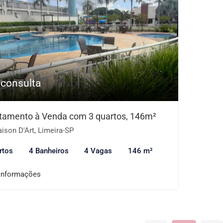
 consulta
tamento à Venda com 3 quartos, 146m²
ison D'Art, Limeira-SP
rtos
4 Banheiros
4 Vagas
146 m²
informações