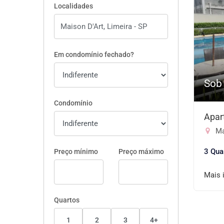
Localidades
Em condomínio fechado?
Sob
Condomínio
Apar
Ma
3 Qua
Preço mínimo
Preço máximo
Mais 
Quartos
1
2
3
4+