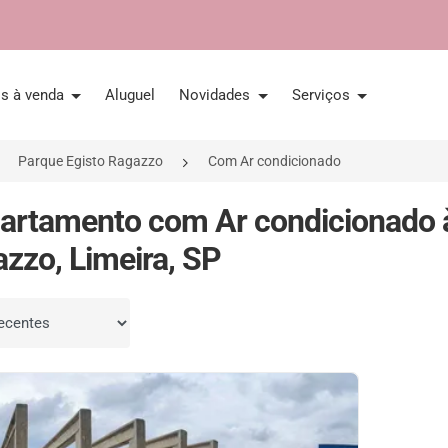
is à venda
Aluguel
Novidades
Serviços
Parque Egisto Ragazzo
Com Ar condicionado
artamento com Ar condicionado 
zzo, Limeira, SP
por