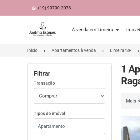
(19) 99790-2073
Página inicial
À venda em Limeira
Imóve
Início
Apartamentos à venda
Limeira/SP
1 Ap
Filtrar
Raga
Transação
Ordenar 
Tipos de imóvel