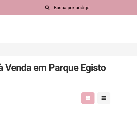
à Venda em Parque Egisto
Mostrar resultados em 
Mostrar resultad