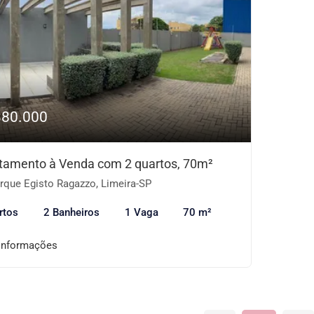
380.000
tamento à Venda com 2 quartos, 70m²
rque Egisto Ragazzo, Limeira-SP
rtos
2 Banheiros
1 Vaga
70 m²
informações