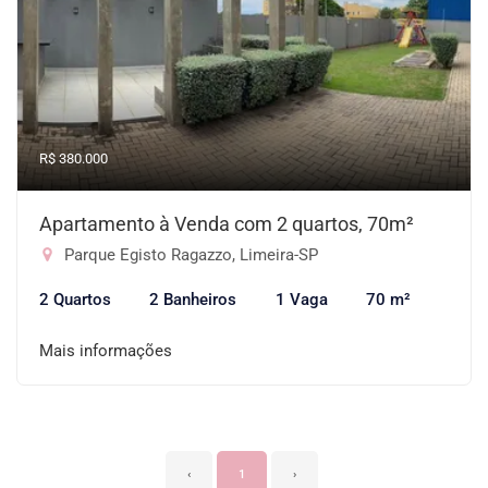
R$ 380.000
Apartamento à Venda com 2 quartos, 70m²
Parque Egisto Ragazzo, Limeira-SP
2 Quartos
2 Banheiros
1 Vaga
70 m²
Mais informações
‹
1
›